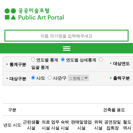
연도별 통계
연도별 상세통계
대상연도
통계구분
일괄 통계
시⁄도
시⁄군⁄구
출력구분
대상구분
구분
건축물 용도
근린생활
의료
업무
숙박
판매및영업
위락
공연장및
철도
년도
시도
시설
시설
시설
시설
시설
시설
집회장
역사